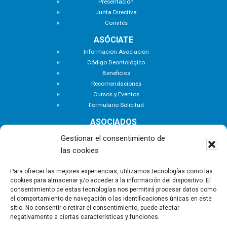
Presentación
Junta Directiva
Comités
ASÓCIATE
Información Asociación
Código Deontológico
Beneficios
Recomendaciones
Cursos y Eventos
Formulario Solicitud
ASOCIADOS
Buscar Asociados
Gestionar el consentimiento de
Buscador de Inmuebles
las cookies
Zona Privada
ACTUALIDAD
Para ofrecer las mejores experiencias, utilizamos tecnologías como las
cookies para almacenar y/o acceder a la información del dispositivo. El
Notas de Prensa
consentimiento de estas tecnologías nos permitirá procesar datos como
Noticias
el comportamiento de navegación o las identificaciones únicas en este
Nuevas Incorporaciones
sitio. No consentir o retirar el consentimiento, puede afectar
negativamente a ciertas características y funciones.
CONTACTO