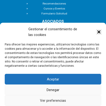
Recomendaciones
Cursos y Eventos
Formulario Solicitud
ASOCIADOS
Buscar Asociados
Gestionar el consentimiento de
Buscador de Inmuebles
las cookies
Zona Privada
ACTUALIDAD
Para ofrecer las mejores experiencias, utilizamos tecnologías como las
cookies para almacenar y/o acceder a la información del dispositivo. El
Notas de Prensa
consentimiento de estas tecnologías nos permitirá procesar datos como
Noticias
el comportamiento de navegación o las identificaciones únicas en este
Nuevas Incorporaciones
sitio. No consentir o retirar el consentimiento, puede afectar
negativamente a ciertas características y funciones.
CONTACTO
Aceptar
Copyright © - Asociación Canaria de Empresas de
Gestión Inmobiliaria |
Política de privacidad
|
Aviso
Denegar
Legal
|
Política de Cookies
Ver preferencias