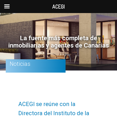
ACEGI
Saltar
Saltar
Saltar
a
al
a
la
contenido
la
La fuente más completa de
navegación
principal
barra
inmobiliarias y agentes de Canarias
principal
lateral
principal
Noticias
ACEGI se reúne con la
Directora del Instituto de la