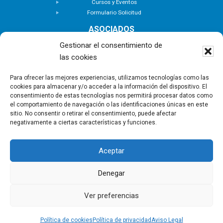
Cursos y Eventos
Formulario Solicitud
ASOCIADOS
Buscar Asociados
Gestionar el consentimiento de
Buscador de Inmuebles
las cookies
Zona Privada
ACTUALIDAD
Para ofrecer las mejores experiencias, utilizamos tecnologías como las
cookies para almacenar y/o acceder a la información del dispositivo. El
Notas de Prensa
consentimiento de estas tecnologías nos permitirá procesar datos como
Noticias
el comportamiento de navegación o las identificaciones únicas en este
Nuevas Incorporaciones
sitio. No consentir o retirar el consentimiento, puede afectar
negativamente a ciertas características y funciones.
CONTACTO
Aceptar
Copyright © - Asociación Canaria de Empresas de
Gestión Inmobiliaria |
Política de privacidad
|
Aviso
Denegar
Legal
|
Política de Cookies
Ver preferencias
Política de cookies
Política de privacidad
Aviso Legal