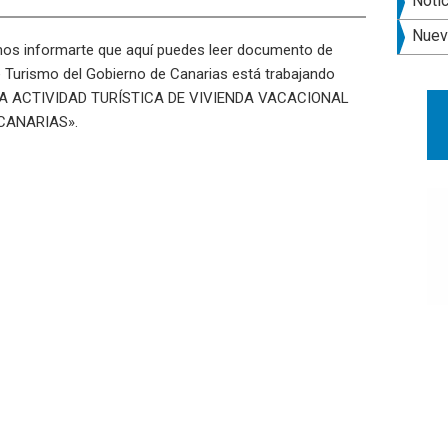
late
Noti
pri
Nuev
os informarte que aquí puedes leer documento de
de Turismo del Gobierno de Canarias está trabajando
LA ACTIVIDAD TURÍSTICA DE VIVIENDA VACACIONAL
CANARIAS».