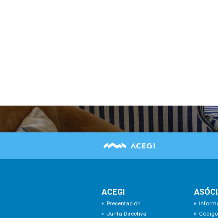
ACEGI
ASÓC
Presentación
Inform
Junta Directiva
Código