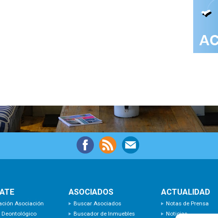
IATE
ASOCIADOS
ACTUALIDAD
ación Asociación
Buscar Asociados
Notas de Prensa
 Deontológico
Buscador de Inmuebles
Noticias