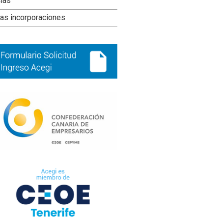
ral
cias
ncipal
as incorporaciones