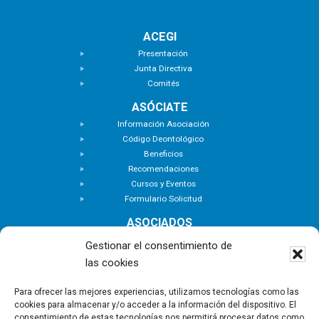
ACEGI
Presentación
Junta Directiva
Comités
ASÓCIATE
Información Asociación
Código Deontológico
Beneficios
Recomendaciones
Cursos y Eventos
Formulario Solicitud
ASOCIADOS
Buscar Asociados
Gestionar el consentimiento de
Buscador de Inmuebles
las cookies
Zona Privada
ACTUALIDAD
Para ofrecer las mejores experiencias, utilizamos tecnologías como las
cookies para almacenar y/o acceder a la información del dispositivo. El
Notas de Prensa
consentimiento de estas tecnologías nos permitirá procesar datos como