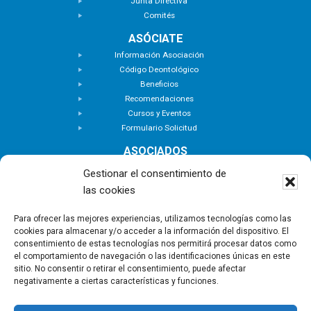
Junta Directiva
Comités
ASÓCIATE
Información Asociación
Código Deontológico
Beneficios
Recomendaciones
Cursos y Eventos
Formulario Solicitud
ASOCIADOS
Buscar Asociados
Gestionar el consentimiento de
Buscador de Inmuebles
las cookies
Zona Privada
ACTUALIDAD
Para ofrecer las mejores experiencias, utilizamos tecnologías como las
cookies para almacenar y/o acceder a la información del dispositivo. El
Notas de Prensa
consentimiento de estas tecnologías nos permitirá procesar datos como
Noticias
el comportamiento de navegación o las identificaciones únicas en este
Nuevas Incorporaciones
sitio. No consentir o retirar el consentimiento, puede afectar
negativamente a ciertas características y funciones.
CONTACTO