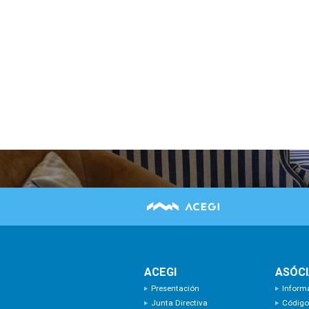
ACEGI
ASÓC
Presentación
Inform
Junta Directiva
Código