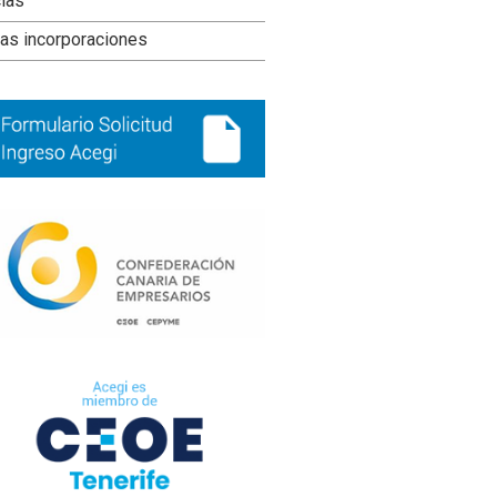
ral
cias
ncipal
as incorporaciones