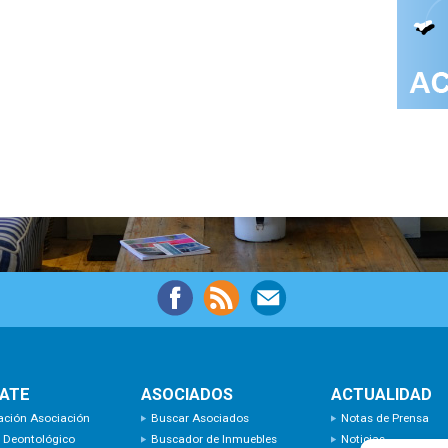
IATE
ASOCIADOS
ACTUALIDAD
ación Asociación
Buscar Asociados
Notas de Prensa
 Deontológico
Buscador de Inmuebles
Noticias