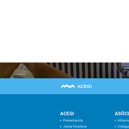
ACEGI
ASÓC
Presentación
Inform
Junta Directiva
Código