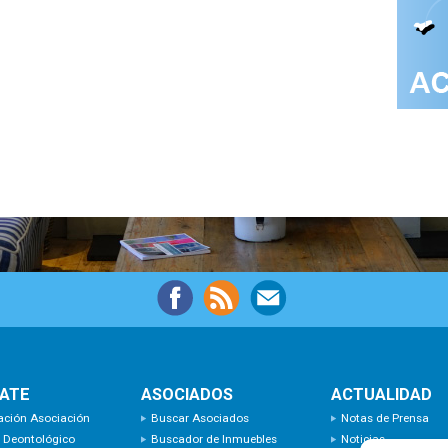
IATE
ASOCIADOS
ACTUALIDAD
ación Asociación
Buscar Asociados
Notas de Prensa
 Deontológico
Buscador de Inmuebles
Noticias