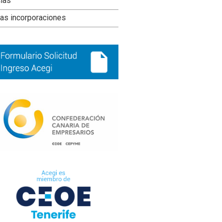
ral
cias
ncipal
as incorporaciones