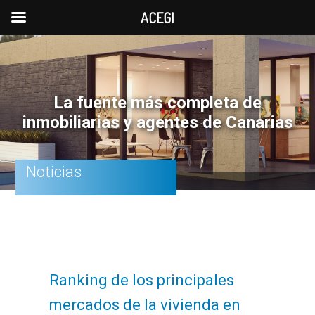
ACEGI
Saltar
Saltar
Saltar
a
al
a
la
contenido
la
La fuente más completa de
navegación
principal
barra
inmobiliarias y agentes de Canarias
principal
lateral
principal
Noticias
Ranking de los principales
mercados de la vivienda en