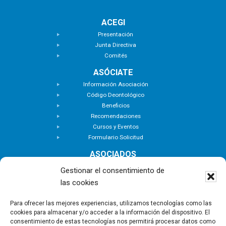
ACEGI
Presentación
Junta Directiva
Comités
ASÓCIATE
Información Asociación
Código Deontológico
Beneficios
Recomendaciones
Cursos y Eventos
Formulario Solicitud
ASOCIADOS
Buscar Asociados
Gestionar el consentimiento de
Buscador de Inmuebles
las cookies
Zona Privada
ACTUALIDAD
Para ofrecer las mejores experiencias, utilizamos tecnologías como las
cookies para almacenar y/o acceder a la información del dispositivo. El
Notas de Prensa
consentimiento de estas tecnologías nos permitirá procesar datos como