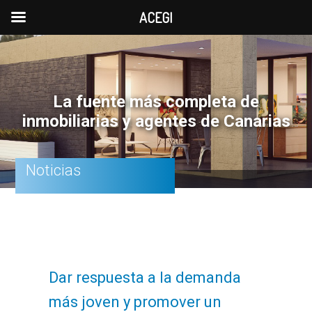
ACEGI
Saltar
Saltar
Saltar
a
al
a
la
contenido
la
La fuente más completa de
navegación
principal
barra
inmobiliarias y agentes de Canarias
principal
lateral
principal
Noticias
Dar respuesta a la demanda
más joven y promover un