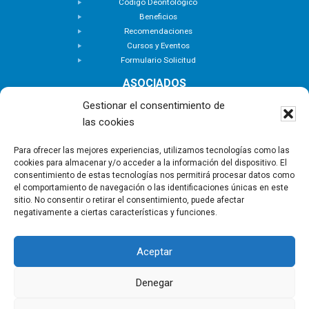
Código Deontológico
Beneficios
Recomendaciones
Cursos y Eventos
Formulario Solicitud
ASOCIADOS
Buscar Asociados
Gestionar el consentimiento de
Buscador de Inmuebles
las cookies
Zona Privada
ACTUALIDAD
Para ofrecer las mejores experiencias, utilizamos tecnologías como las
cookies para almacenar y/o acceder a la información del dispositivo. El
Notas de Prensa
consentimiento de estas tecnologías nos permitirá procesar datos como
Noticias
el comportamiento de navegación o las identificaciones únicas en este
Nuevas Incorporaciones
sitio. No consentir o retirar el consentimiento, puede afectar
negativamente a ciertas características y funciones.
CONTACTO
Aceptar
Copyright © - Asociación Canaria de Empresas de
Gestión Inmobiliaria |
Política de privacidad
|
Aviso
Denegar
Legal
|
Política de Cookies