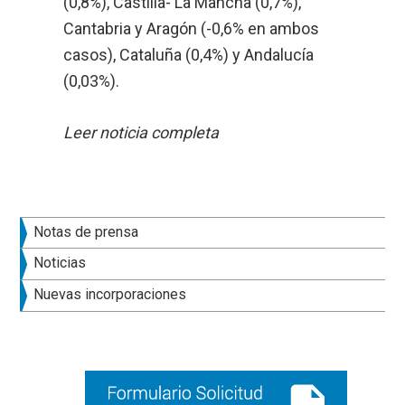
(0,8%), Castilla- La Mancha (0,7%),
Cantabria y Aragón (-0,6% en ambos
casos), Cataluña (0,4%) y Andalucía
(0,03%).
Leer noticia completa
Barra
Notas de prensa
lateral
Noticias
principal
Nuevas incorporaciones