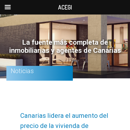
ACEGI
Saltar
Saltar
Saltar
a
al
a
la
contenido
la
La fuente más completa de
navegación
principal
barra
inmobiliarias y agentes de Canarias
principal
lateral
principal
Noticias
Canarias lidera el aumento del
precio de la vivienda de