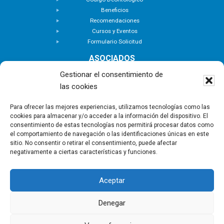
Beneficios
Recomendaciones
Cursos y Eventos
Formulario Solicitud
ASOCIADOS
Buscar Asociados
Gestionar el consentimiento de
Buscador de Inmuebles
las cookies
Zona Privada
ACTUALIDAD
Para ofrecer las mejores experiencias, utilizamos tecnologías como las
cookies para almacenar y/o acceder a la información del dispositivo. El
Notas de Prensa
consentimiento de estas tecnologías nos permitirá procesar datos como
Noticias
el comportamiento de navegación o las identificaciones únicas en este
Nuevas Incorporaciones
sitio. No consentir o retirar el consentimiento, puede afectar
negativamente a ciertas características y funciones.
CONTACTO
Aceptar
Copyright © - Asociación Canaria de Empresas de
Gestión Inmobiliaria |
Política de privacidad
|
Aviso
Denegar
Legal
|
Política de Cookies