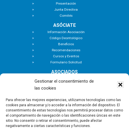
Presentación
Junta Directiva
Comités
ASÓCIATE
Información Asociación
Código Deontológico
Beneficios
Recomendaciones
Cursos y Eventos
Formulario Solicitud
ASOCIADOS
Buscar Asociados
Gestionar el consentimiento de
Buscador de Inmuebles
las cookies
Zona Privada
ACTUALIDAD
Para ofrecer las mejores experiencias, utilizamos tecnologías como las
cookies para almacenar y/o acceder a la información del dispositivo. El
Notas de Prensa
consentimiento de estas tecnologías nos permitirá procesar datos como
Noticias
el comportamiento de navegación o las identificaciones únicas en este
Nuevas Incorporaciones
sitio. No consentir o retirar el consentimiento, puede afectar
negativamente a ciertas características y funciones.
CONTACTO