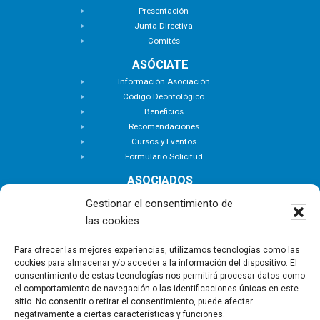
Presentación
Junta Directiva
Comités
ASÓCIATE
Información Asociación
Código Deontológico
Beneficios
Recomendaciones
Cursos y Eventos
Formulario Solicitud
ASOCIADOS
Buscar Asociados
Gestionar el consentimiento de
Buscador de Inmuebles
las cookies
Zona Privada
ACTUALIDAD
Para ofrecer las mejores experiencias, utilizamos tecnologías como las
cookies para almacenar y/o acceder a la información del dispositivo. El
Notas de Prensa
consentimiento de estas tecnologías nos permitirá procesar datos como
Noticias
el comportamiento de navegación o las identificaciones únicas en este
Nuevas Incorporaciones
sitio. No consentir o retirar el consentimiento, puede afectar
negativamente a ciertas características y funciones.