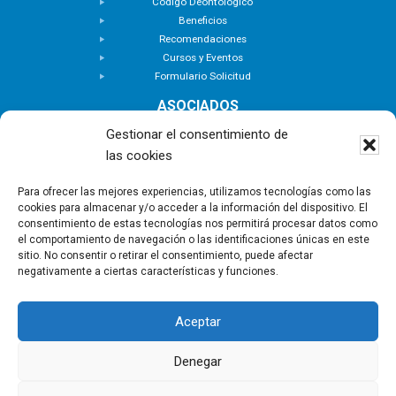
Código Deontológico
Beneficios
Recomendaciones
Cursos y Eventos
Formulario Solicitud
ASOCIADOS
Buscar Asociados
Gestionar el consentimiento de
Buscador de Inmuebles
las cookies
Zona Privada
ACTUALIDAD
Para ofrecer las mejores experiencias, utilizamos tecnologías como las
cookies para almacenar y/o acceder a la información del dispositivo. El
Notas de Prensa
consentimiento de estas tecnologías nos permitirá procesar datos como
Noticias
el comportamiento de navegación o las identificaciones únicas en este
Nuevas Incorporaciones
sitio. No consentir o retirar el consentimiento, puede afectar
negativamente a ciertas características y funciones.
CONTACTO
Aceptar
Copyright © - Asociación Canaria de Empresas de
Gestión Inmobiliaria |
Política de privacidad
|
Aviso
Denegar
Legal
|
Política de Cookies