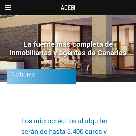
ACEGI
Saltar
Saltar
Saltar
a
al
a
la
contenido
la
La fuente más completa de
navegación
principal
barra
inmobiliarias y agentes de Canarias
principal
lateral
principal
Noticias
Los microcréditos al alquiler
serán de hasta 5.400 euros y