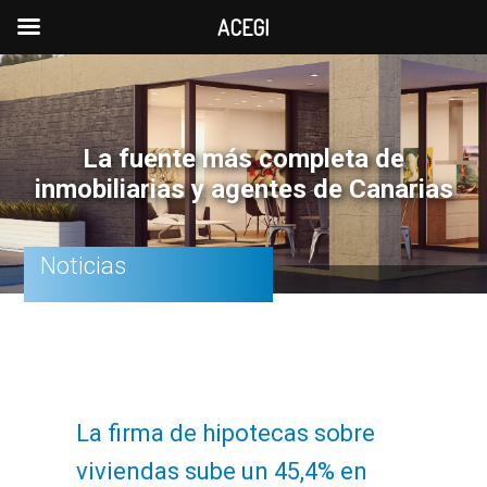
ACEGI
Saltar
Saltar
Saltar
a
al
a
la
contenido
la
La fuente más completa de
navegación
principal
barra
inmobiliarias y agentes de Canarias
principal
lateral
principal
Noticias
La firma de hipotecas sobre
viviendas sube un 45,4% en