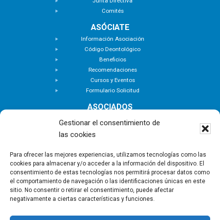
Junta Directiva
Comités
ASÓCIATE
Información Asociación
Código Deontológico
Beneficios
Recomendaciones
Cursos y Eventos
Formulario Solicitud
ASOCIADOS
Buscar Asociados
Gestionar el consentimiento de
Buscador de Inmuebles
las cookies
Zona Privada
ACTUALIDAD
Para ofrecer las mejores experiencias, utilizamos tecnologías como las
cookies para almacenar y/o acceder a la información del dispositivo. El
Notas de Prensa
consentimiento de estas tecnologías nos permitirá procesar datos como
Noticias
el comportamiento de navegación o las identificaciones únicas en este
Nuevas Incorporaciones
sitio. No consentir o retirar el consentimiento, puede afectar
negativamente a ciertas características y funciones.
CONTACTO