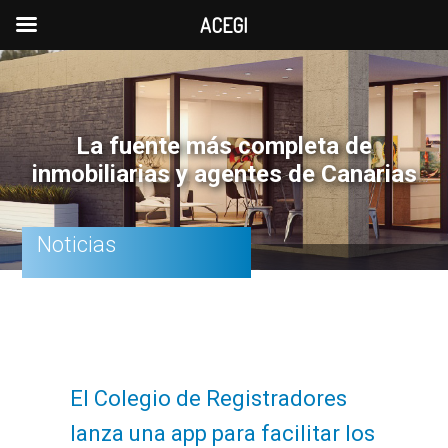
ACEGI
Saltar
Saltar
Saltar
a
al
a
la
contenido
la
La fuente más completa de
navegación
principal
barra
inmobiliarias y agentes de Canarias
principal
lateral
principal
Noticias
El Colegio de Registradores
lanza una app para facilitar los