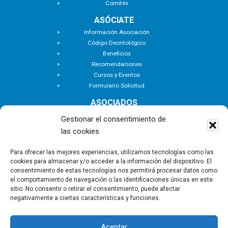
Comités
ASÓCIATE
Información Asociación
Código Deontológico
Beneficios
Recomendaciones
Cursos y Eventos
Formulario Solicitud
ASOCIADOS
Buscar Asociados
Gestionar el consentimiento de
Buscador de Inmuebles
las cookies
Zona Privada
ACTUALIDAD
Para ofrecer las mejores experiencias, utilizamos tecnologías como las
cookies para almacenar y/o acceder a la información del dispositivo. El
Notas de Prensa
consentimiento de estas tecnologías nos permitirá procesar datos como
Noticias
el comportamiento de navegación o las identificaciones únicas en este
Nuevas Incorporaciones
sitio. No consentir o retirar el consentimiento, puede afectar
negativamente a ciertas características y funciones.
CONTACTO
Aceptar