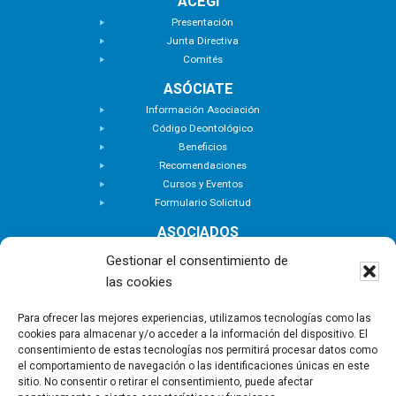
ACEGI
Presentación
Junta Directiva
Comités
ASÓCIATE
Información Asociación
Código Deontológico
Beneficios
Recomendaciones
Cursos y Eventos
Formulario Solicitud
ASOCIADOS
Buscar Asociados
Gestionar el consentimiento de
Buscador de Inmuebles
las cookies
Zona Privada
ACTUALIDAD
Para ofrecer las mejores experiencias, utilizamos tecnologías como las
cookies para almacenar y/o acceder a la información del dispositivo. El
Notas de Prensa
consentimiento de estas tecnologías nos permitirá procesar datos como
Noticias
el comportamiento de navegación o las identificaciones únicas en este
Nuevas Incorporaciones
sitio. No consentir o retirar el consentimiento, puede afectar