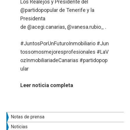
Los Realejos y Presidente del
@partidopopular
de Tenerife y la
Presidenta
de
@acegi.canarias
,
@vanesa.rubio_
.
#JuntosPorUnFuturoInmobiliario
#Jun
tossomosmejoresprofesionales
#LaV
ozInmobiliariadeCanarias
#partidopop
ular
Leer noticia completa
Barra
Notas de prensa
lateral
Noticias