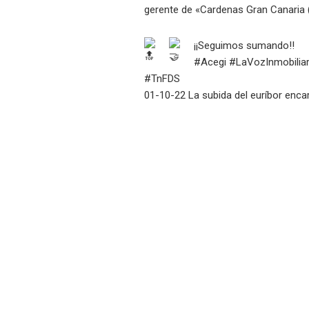
gerente de
«Cardenas Gran Canaria 
¡¡Seguimos sumando!!
#Acegi
#LaVozInmobiliar
#TnFDS
01-10-22 La subida del euríbor enc