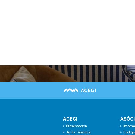
ACEGI
ASÓC
Presentación
Inform
Junta Directiva
Código