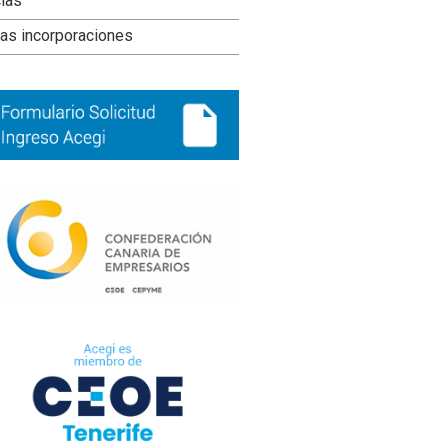
ral
cias
ncipal
as incorporaciones