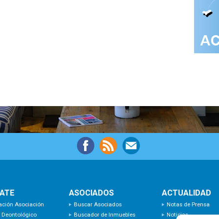
IATE
ASOCIADOS
ACTUALIDAD
ación Asociación
Buscar Asociados
Notas de Prensa
 Deontológico
Buscador de Inmuebles
Noticias