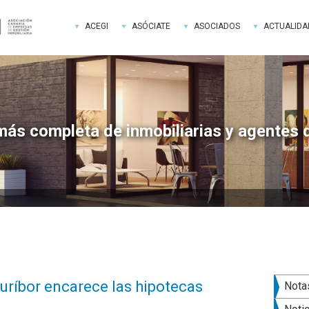
ACEGI
ASÓCIATE
ASOCIADOS
ACTUALIDA
más completa de inmobiliarias y agentes 
Bar
euríbor encarece las hipotecas
Nota