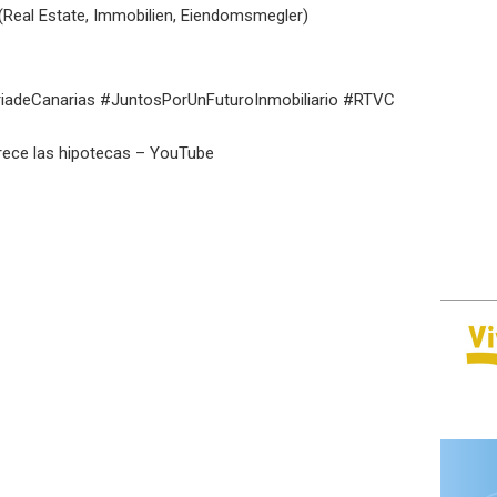
(Real Estate, Immobilien, Eiendomsmegler)
iadeCanarias
#JuntosPorUnFuturoInmobiliario
#RTVC
arece las hipotecas – YouTube