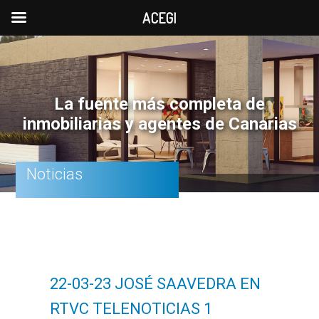
ACEGI
Saltar
Saltar
Saltar
a
al
a
la
contenido
la
La fuente más completa de
navegación
principal
barra
inmobiliarias y agentes de Canarias
principal
lateral
principal
Noticias
22-03-23 JOSÉ SAAVEDRA EN
RTVC TELENOTICIAS 1