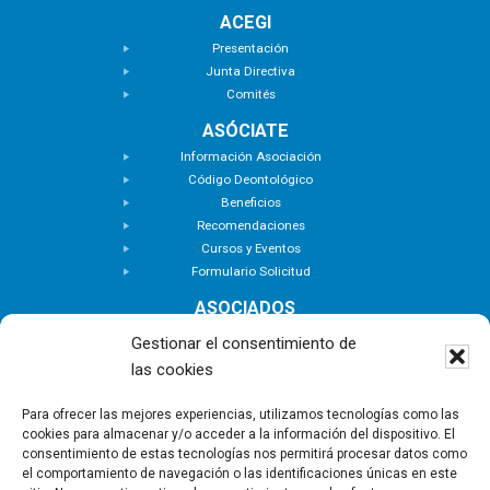
ACEGI
Presentación
Junta Directiva
Comités
ASÓCIATE
Información Asociación
Código Deontológico
Beneficios
Recomendaciones
Cursos y Eventos
Formulario Solicitud
ASOCIADOS
Buscar Asociados
Gestionar el consentimiento de
Buscador de Inmuebles
las cookies
Zona Privada
ACTUALIDAD
Para ofrecer las mejores experiencias, utilizamos tecnologías como las
cookies para almacenar y/o acceder a la información del dispositivo. El
Notas de Prensa
consentimiento de estas tecnologías nos permitirá procesar datos como
Noticias
el comportamiento de navegación o las identificaciones únicas en este
Nuevas Incorporaciones