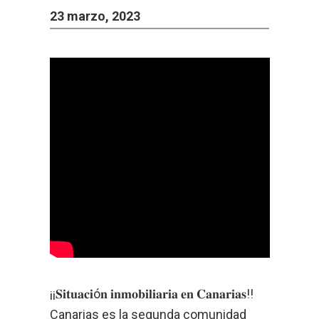
23 marzo, 2023
¡¡𝐒𝐢𝐭𝐮𝐚𝐜𝐢ó𝐧 𝐢𝐧𝐦𝐨𝐛𝐢𝐥𝐢𝐚𝐫𝐢𝐚 𝐞𝐧 𝐂𝐚𝐧𝐚𝐫𝐢𝐚𝐬!!
Canarias es la segunda comunidad