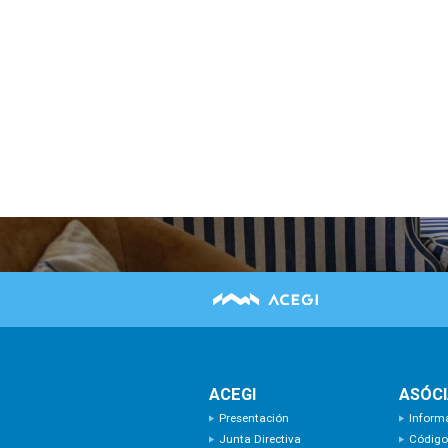
ACEGI
ASÓC
Presentación
Inform
Junta Directiva
Código