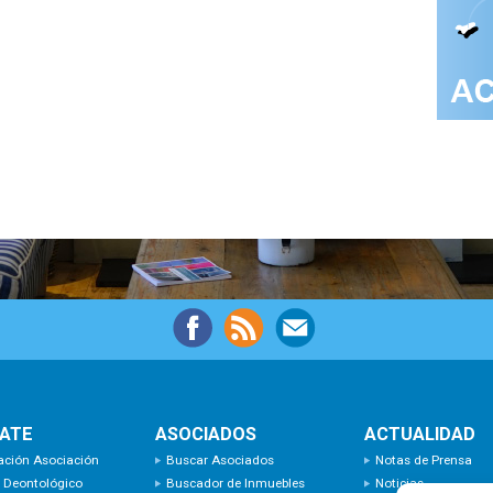
IATE
ASOCIADOS
ACTUALIDAD
ación Asociación
Buscar Asociados
Notas de Prensa
 Deontológico
Buscador de Inmuebles
Noticias