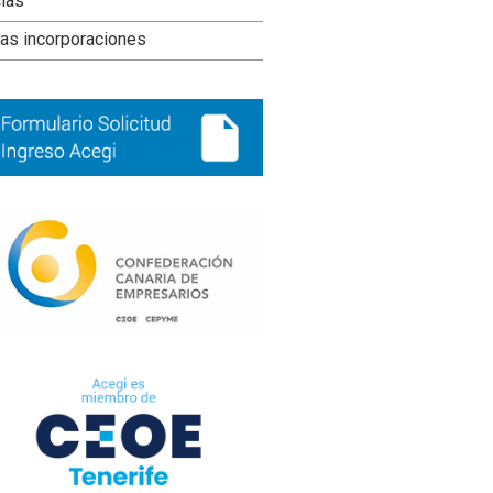
ral
cias
ncipal
as incorporaciones