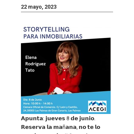
22 mayo, 2023
𝗔𝗽𝘂𝗻𝘁𝗮: 𝗷𝘂𝗲𝘃𝗲𝘀 8 𝗱𝗲 𝗷𝘂𝗻𝗶𝗼.
𝗥𝗲𝘀𝗲𝗿𝘃𝗮 𝗹𝗮 𝗺𝗮ñ𝗮𝗻𝗮, 𝗻𝗼 𝘁𝗲 𝗹𝗼