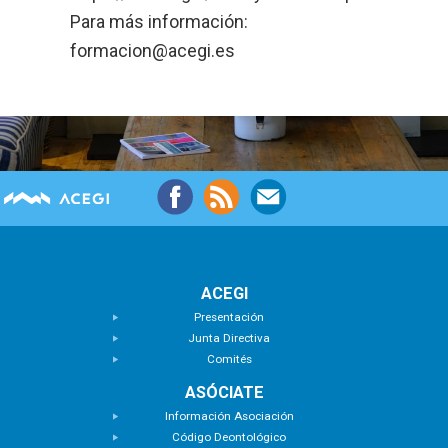
Para más información:
formacion@acegi.es
ACEGI
Presentación
Junta Directiva
Comités
ASÓCIATE
Información Asociación
Código Deontológico