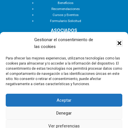
Beneficios
Recomendaciones
Cursos y Eventos
Formulario Solicitud
ASOCIADOS
Buscar Asociados
Gestionar el consentimiento de
Buscador de Inmuebles
las cookies
Zona Privada
ACTUALIDAD
Para ofrecer las mejores experiencias, utilizamos tecnologías como las
cookies para almacenar y/o acceder a la información del dispositivo. El
Notas de Prensa
consentimiento de estas tecnologías nos permitirá procesar datos como
Noticias
el comportamiento de navegación o las identificaciones únicas en este
Nuevas Incorporaciones
sitio. No consentir o retirar el consentimiento, puede afectar
negativamente a ciertas características y funciones.
CONTACTO
Aceptar
Copyright © - Asociación Canaria de Empresas de
Gestión Inmobiliaria |
Política de privacidad
|
Aviso
Denegar
Legal
|
Política de Cookies
Ver preferencias