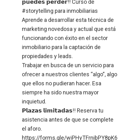
𝗽𝘂𝗲𝗱𝗲𝘀 𝗽𝗲𝗿𝗱𝗲𝗿!! Curso de
#storytelling para inmobiliarias
Aprende a desarrollar esta técnica de
marketing novedosa y actual que está
funcionando con éxito en el sector
inmobiliario para la captación de
propiedades y leads.
Trabajar en busca de un servicio para
ofrecer a nuestros clientes “algo”, algo
que ellos no pudieran hacer. Esa
siempre ha sido nuestra mayor
inquietud.
𝗣𝗹𝗮𝘇𝗮𝘀 𝗹𝗶𝗺𝗶𝘁𝗮𝗱𝗮𝘀!! Reserva tu
asistencia antes de que se complete
el aforo.
https://forms.gle/wiPHyTFrnibPY8pK6