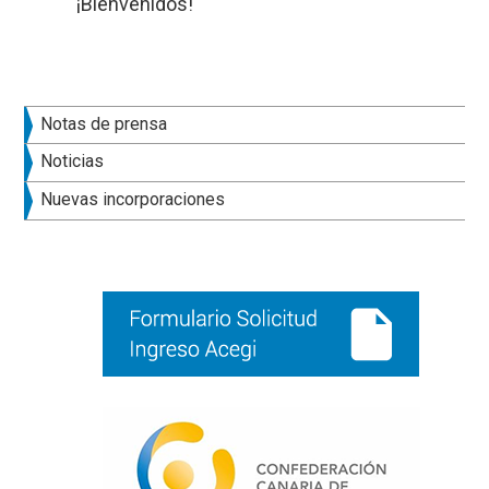
¡Bienvenidos!
Barra
Notas de prensa
lateral
Noticias
principal
Nuevas incorporaciones