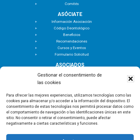
Comités
ASÓCIATE
Información Asociación
Código Deontológico
Beneficios
Recomendaciones
Cursos y Eventos
Formulario Solicitud
ASOCIADOS
Buscar Asociados
Gestionar el consentimiento de
Buscador de Inmuebles
las cookies
Zona Privada
ACTUALIDAD
Para ofrecer las mejores experiencias, utilizamos tecnologías como las
cookies para almacenar y/o acceder a la información del dispositivo. El
Notas de Prensa
consentimiento de estas tecnologías nos permitirá procesar datos como
Noticias
el comportamiento de navegación o las identificaciones únicas en este
Nuevas Incorporaciones
sitio. No consentir o retirar el consentimiento, puede afectar
negativamente a ciertas características y funciones.
CONTACTO