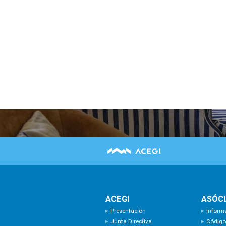
ACEGI
ASÓC
Presentación
Inform
Junta Directiva
Código