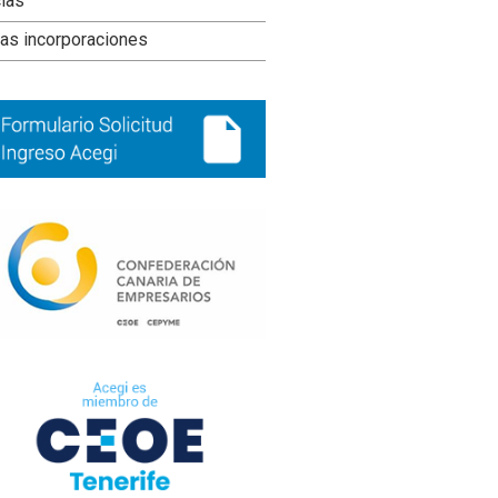
ral
cias
ncipal
as incorporaciones