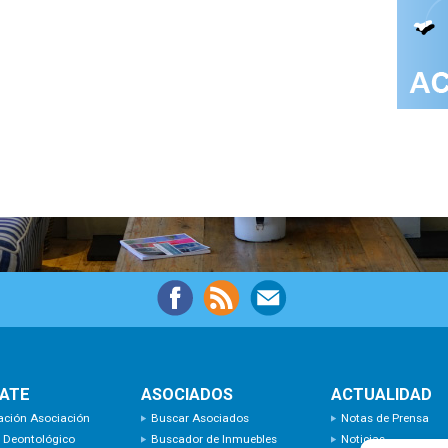
IATE
ASOCIADOS
ACTUALIDAD
ación Asociación
Buscar Asociados
Notas de Prensa
 Deontológico
Buscador de Inmuebles
Noticias