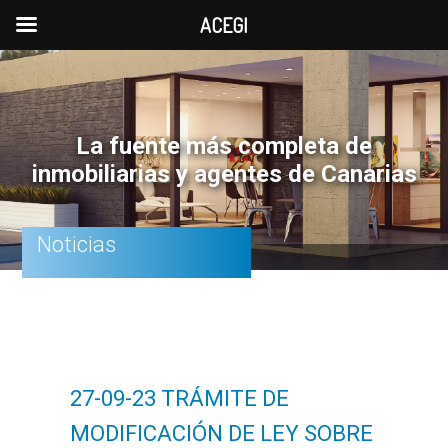
ACEGI
Saltar
Saltar
Saltar
a
al
a
la
contenido
la
La fuente más completa de
navegación
principal
barra
inmobiliarias y agentes de Canarias
principal
lateral
principal
Noticias
27-09-23 TRÁMITE DE
MODIFICACIÓN DE LEY SOBRE