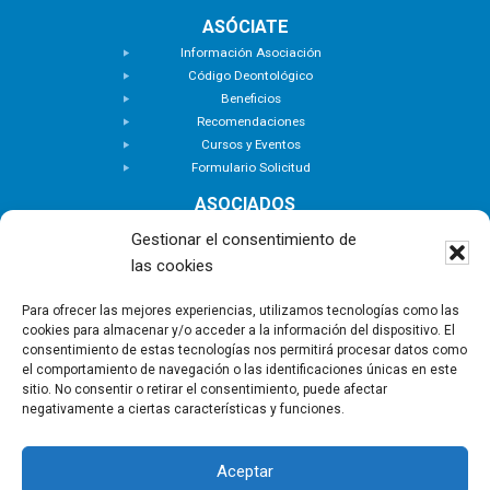
ASÓCIATE
Información Asociación
Código Deontológico
Beneficios
Recomendaciones
Cursos y Eventos
Formulario Solicitud
ASOCIADOS
Buscar Asociados
Gestionar el consentimiento de
Buscador de Inmuebles
las cookies
Zona Privada
ACTUALIDAD
Para ofrecer las mejores experiencias, utilizamos tecnologías como las
cookies para almacenar y/o acceder a la información del dispositivo. El
Notas de Prensa
consentimiento de estas tecnologías nos permitirá procesar datos como
Noticias
el comportamiento de navegación o las identificaciones únicas en este
Nuevas Incorporaciones
sitio. No consentir o retirar el consentimiento, puede afectar
negativamente a ciertas características y funciones.
CONTACTO
Aceptar