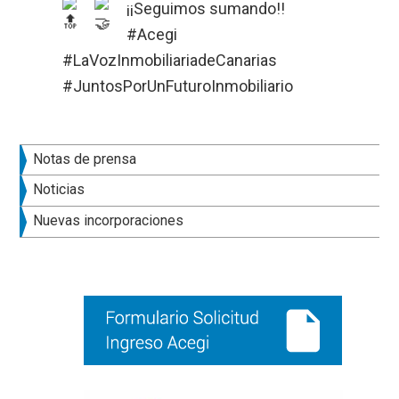
¡¡Seguimos sumando!!
#Acegi
#LaVozInmobiliariadeCanarias
#JuntosPorUnFuturoInmobiliario
Barra
Notas de prensa
lateral
Noticias
principal
Nuevas incorporaciones