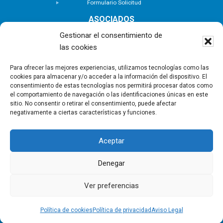
Formulario Solicitud
ASOCIADOS
Buscar Asociados
Gestionar el consentimiento de
Buscador de Inmuebles
las cookies
Zona Privada
ACTUALIDAD
Para ofrecer las mejores experiencias, utilizamos tecnologías como las
cookies para almacenar y/o acceder a la información del dispositivo. El
Notas de Prensa
consentimiento de estas tecnologías nos permitirá procesar datos como
Noticias
el comportamiento de navegación o las identificaciones únicas en este
Nuevas Incorporaciones
sitio. No consentir o retirar el consentimiento, puede afectar
negativamente a ciertas características y funciones.
CONTACTO
Aceptar
Copyright © - Asociación Canaria de Empresas de
Gestión Inmobiliaria |
Política de privacidad
|
Aviso
Denegar
Legal
|
Política de Cookies
Ver preferencias
Política de cookies
Política de privacidad
Aviso Legal