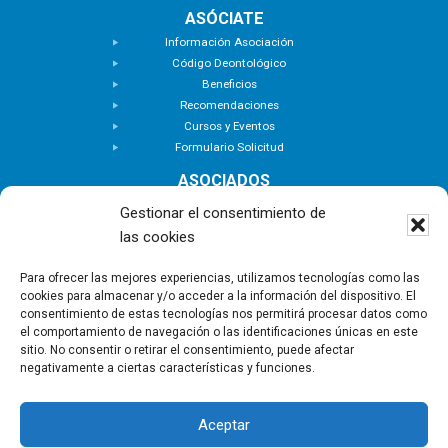
ASÓCIATE
Información Asociación
Código Deontológico
Beneficios
Recomendaciones
Cursos y Eventos
Formulario Solicitud
ASOCIADOS
Buscar Asociados
Gestionar el consentimiento de
Buscador de Inmuebles
las cookies
Zona Privada
ACTUALIDAD
Para ofrecer las mejores experiencias, utilizamos tecnologías como las
cookies para almacenar y/o acceder a la información del dispositivo. El
Notas de Prensa
consentimiento de estas tecnologías nos permitirá procesar datos como
Noticias
el comportamiento de navegación o las identificaciones únicas en este
Nuevas Incorporaciones
sitio. No consentir o retirar el consentimiento, puede afectar
negativamente a ciertas características y funciones.
CONTACTO
Aceptar
Copyright © - Asociación Canaria de Empresas de