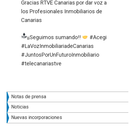
Gracias RTVE Canarias por dar voz a
los Profesionales Inmobiliarios de
Canarias
¡¡Seguimos sumando!!
#Acegi
#LaVozInmobiliariadeCanarias
#JuntosPorUnFuturoInmobiliario
#telecanariastve
Barra
Notas de prensa
lateral
Noticias
principal
Nuevas incorporaciones