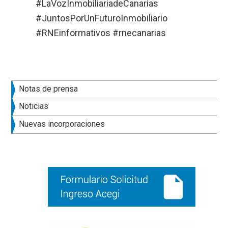
#LaVozInmobiliariadeCanarias
#JuntosPorUnFuturoInmobiliario
#RNEinformativos #rnecanarias
Barra
Notas de prensa
lateral
Noticias
principal
Nuevas incorporaciones