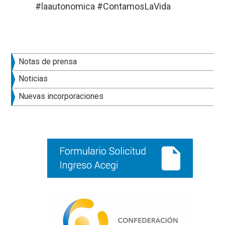
#laautonomica #ContamosLaVida
Barra
Notas de prensa
lateral
Noticias
principal
Nuevas incorporaciones