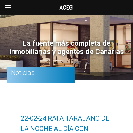
ACEGI
Saltar
Saltar
Saltar
a
al
a
la
contenido
la
La fuente más completa de
navegación
principal
barra
inmobiliarias y agentes de Canarias
principal
lateral
principal
Noticias
22-02-24 RAFA TARAJANO DE
LA NOCHE AL DÍA CON