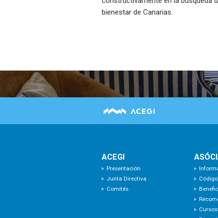
constructivamente en la búsqueda de
bienestar de Canarias.
ACEGI
ASÓC
Presentación
Inform
Junta Directiva
Código
Comités
Benefic
Recom
Cursos