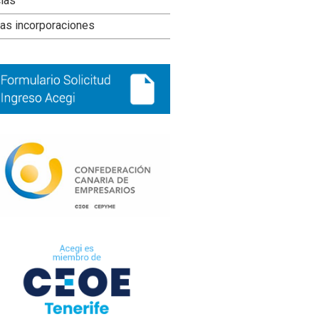
ral
cias
ncipal
as incorporaciones