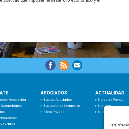
 políticas que impulsen el desarrollo económico y el
IATE
ASOCIADOS
ACTUALIDAD
ación Asociación
Buscar Asociados
Notas de Prensa
 Deontológico
Buscador de Inmuebles
Noticias
ios
Zona Privada
Nuevas Incorporaci
endaciones
 y Eventos
Para ofrece