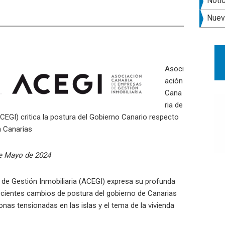
late
Noti
pri
Nuev
Asoci
ación
Cana
ria de
CEGI) critica la postura del Gobierno Canario respecto
n Canarias
de Mayo de 2024
de Gestión Inmobiliaria (ACEGI) expresa su profunda
ecientes cambios de postura del gobierno de Canarias
onas tensionadas en las islas y el tema de la vivienda