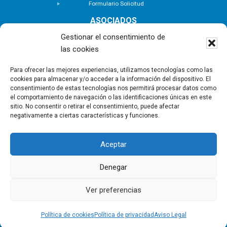
Formulario Solicitud
ASOCIADOS
Buscar Asociados
Gestionar el consentimiento de
Buscador de Inmuebles
las cookies
Zona Privada
ACTUALIDAD
Para ofrecer las mejores experiencias, utilizamos tecnologías como las
cookies para almacenar y/o acceder a la información del dispositivo. El
Notas de Prensa
consentimiento de estas tecnologías nos permitirá procesar datos como
Noticias
el comportamiento de navegación o las identificaciones únicas en este
Nuevas Incorporaciones
sitio. No consentir o retirar el consentimiento, puede afectar
negativamente a ciertas características y funciones.
CONTACTO
Aceptar
Copyright © - Asociación Canaria de Empresas de
Gestión Inmobiliaria |
Política de privacidad
|
Aviso
Denegar
Legal
|
Política de Cookies
Ver preferencias
Política de cookies
Política de privacidad
Aviso Legal