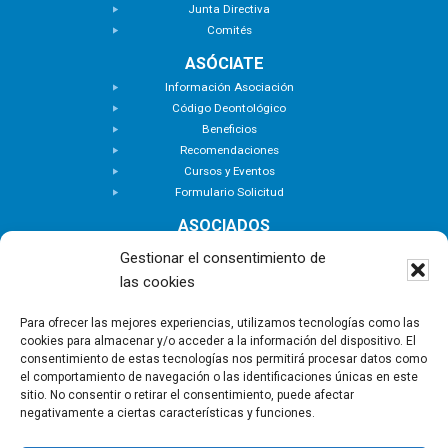
Junta Directiva
Comités
ASÓCIATE
Información Asociación
Código Deontológico
Beneficios
Recomendaciones
Cursos y Eventos
Formulario Solicitud
ASOCIADOS
Buscar Asociados
Gestionar el consentimiento de
Buscador de Inmuebles
las cookies
Zona Privada
ACTUALIDAD
Para ofrecer las mejores experiencias, utilizamos tecnologías como las
cookies para almacenar y/o acceder a la información del dispositivo. El
Notas de Prensa
consentimiento de estas tecnologías nos permitirá procesar datos como
Noticias
el comportamiento de navegación o las identificaciones únicas en este
Nuevas Incorporaciones
sitio. No consentir o retirar el consentimiento, puede afectar
negativamente a ciertas características y funciones.
CONTACTO