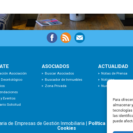
IATE
ASOCIADOS
ACTUALIDAD
ación Asociación
Buscar Asociados
Notas de Prensa
 Deontológico
Buscador de Inmuebles
Noticias
ios
Zona Privada
Nuevas Incorporaci
endaciones
 y Eventos
Para ofrece
rio Solicitud
almacenar y
tecnologías
las identifi
puede afect
aria de Empresas de Gestión Inmobiliaria |
Política de privacid
Cookies