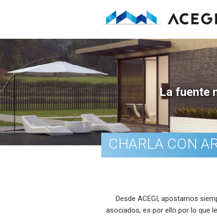
Saltar
Saltar
Saltar
a
al
a
la
contenido
la
navegación
principal
barra
principal
lateral
principal
La fuente 
CHARLA CON AR
Desde ACEGI, apostamos siempr
asociados, es por ello por lo que le