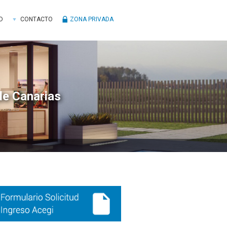
D
CONTACTO
ZONA PRIVADA
de Canarias
ra
ral
ncipal