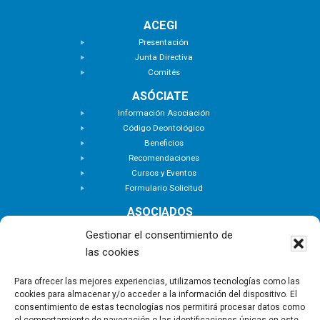
ACEGI
Presentación
Junta Directiva
Comités
ASÓCIATE
Información Asociación
Código Deontológico
Beneficios
Recomendaciones
Cursos y Eventos
Formulario Solicitud
ASOCIADOS
Buscar Asociados
Gestionar el consentimiento de
Buscador de Inmuebles
las cookies
Zona Privada
ACTUALIDAD
Para ofrecer las mejores experiencias, utilizamos tecnologías como las
cookies para almacenar y/o acceder a la información del dispositivo. El
Notas de Prensa
consentimiento de estas tecnologías nos permitirá procesar datos como
Noticias