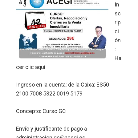
In
sc
rip
ci
ón
:
Ha
cer clic
aquí
Ingreso en la cuenta: de la Caixa: ES50
2100 7008 5322 0019 5179
Concepto: Curso GC
Envío y justificante de pago a
administracion.gc@acegi.es