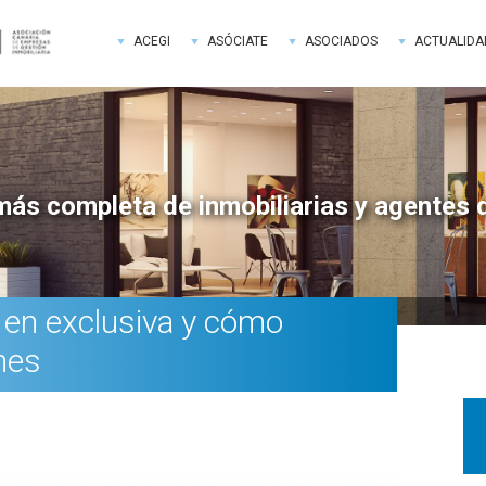
ACEGI
ASÓCIATE
ASOCIADOS
ACTUALIDA
más completa de inmobiliarias y agentes 
 en exclusiva y cómo
nes
Bar
late
pri