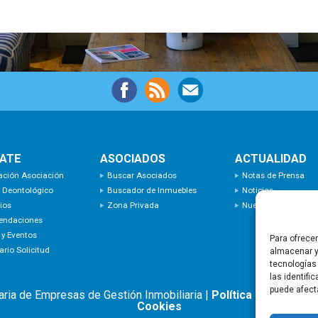
IATE
ASOCIADOS
ACTUALIDAD
ación Asociación
Buscar Asociados
Notas de Prensa
 Deontológico
Buscador de Inmuebles
Noticias
ios
Zona Privada
Nuevas Incorporaci
endaciones
 y Eventos
Para ofrece
rio Solicitud
almacenar y
tecnologías
las identifi
puede afect
aria de Empresas de Gestión Inmobiliaria |
Política de privacid
Cookies