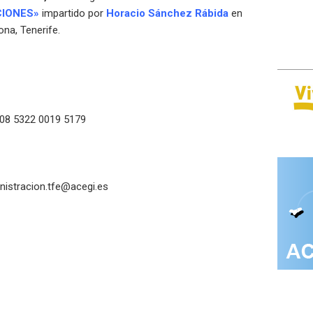
CIONES»
impartido por
Horacio Sánchez Rábida
en
ona, Tenerife.
008 5322 0019 5179
nistracion.tfe@acegi.es