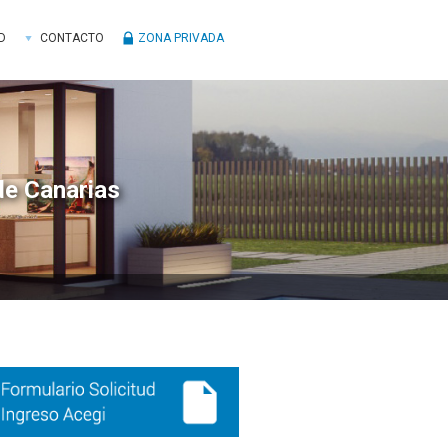
D
CONTACTO
ZONA PRIVADA
de Canarias
ra
ral
ncipal