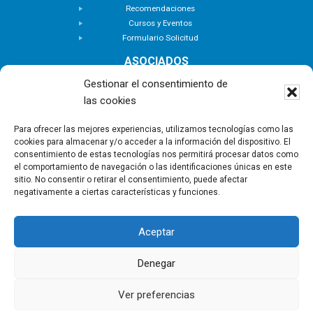
Recomendaciones
Cursos y Eventos
Formulario Solicitud
ASOCIADOS
Buscar Asociados
Gestionar el consentimiento de
Buscador de Inmuebles
las cookies
Zona Privada
ACTUALIDAD
Para ofrecer las mejores experiencias, utilizamos tecnologías como las
cookies para almacenar y/o acceder a la información del dispositivo. El
Notas de Prensa
consentimiento de estas tecnologías nos permitirá procesar datos como
Noticias
el comportamiento de navegación o las identificaciones únicas en este
Nuevas Incorporaciones
sitio. No consentir o retirar el consentimiento, puede afectar
negativamente a ciertas características y funciones.
CONTACTO
Aceptar
Copyright © - Asociación Canaria de Empresas de
Gestión Inmobiliaria |
Política de privacidad
|
Aviso
Denegar
Legal
|
Política de Cookies
Ver preferencias