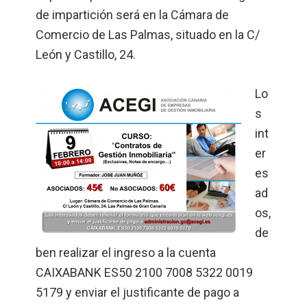
de impartición será en la Cámara de
Comercio de Las Palmas, situado en la C/
León y Castillo, 24.
Lo
s
int
er
es
ad
os,
de
ben realizar el ingreso a la cuenta
CAIXABANK ES50 2100 7008 5322 0019
5179 y enviar el justificante de pago a