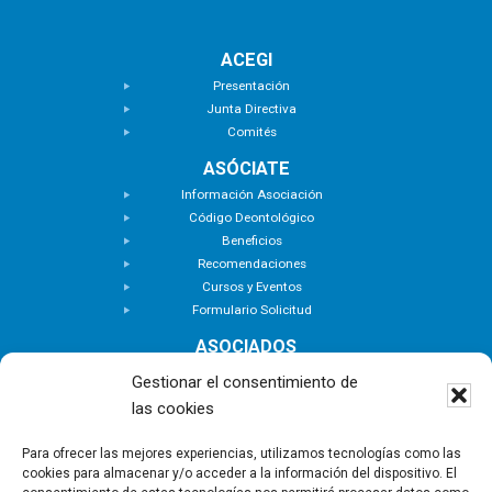
ACEGI
Presentación
Junta Directiva
Comités
ASÓCIATE
Información Asociación
Código Deontológico
Beneficios
Recomendaciones
Cursos y Eventos
Formulario Solicitud
ASOCIADOS
Buscar Asociados
Gestionar el consentimiento de
Buscador de Inmuebles
las cookies
Zona Privada
ACTUALIDAD
Para ofrecer las mejores experiencias, utilizamos tecnologías como las
cookies para almacenar y/o acceder a la información del dispositivo. El
Notas de Prensa