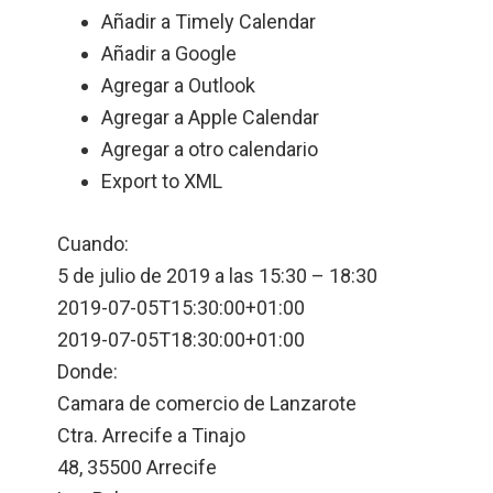
Añadir a Timely Calendar
Añadir a Google
Agregar a Outlook
Agregar a Apple Calendar
Agregar a otro calendario
Export to XML
Cuando:
5 de julio de 2019 a las 15:30 – 18:30
Esta página no puede cargar
Google Maps correctamente.
2019-07-05T15:30:00+01:00
2019-07-05T18:30:00+01:00
¿Eres el propietario de este sitio
Acep
Donde:
web?
tar
Camara de comercio de Lanzarote
Ctra. Arrecife a Tinajo
48, 35500 Arrecife