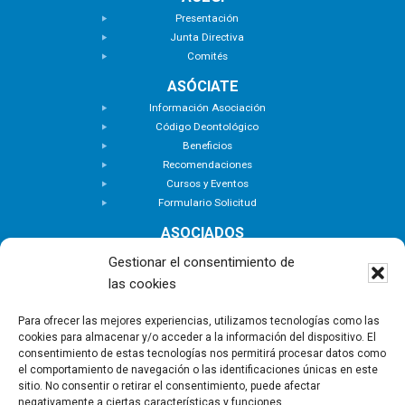
Presentación
Junta Directiva
Comités
ASÓCIATE
Información Asociación
Código Deontológico
Beneficios
Recomendaciones
Cursos y Eventos
Formulario Solicitud
ASOCIADOS
Buscar Asociados
Gestionar el consentimiento de
Buscador de Inmuebles
las cookies
Zona Privada
ACTUALIDAD
Para ofrecer las mejores experiencias, utilizamos tecnologías como las
cookies para almacenar y/o acceder a la información del dispositivo. El
Notas de Prensa
consentimiento de estas tecnologías nos permitirá procesar datos como
Noticias
el comportamiento de navegación o las identificaciones únicas en este
Nuevas Incorporaciones
sitio. No consentir o retirar el consentimiento, puede afectar
negativamente a ciertas características y funciones.