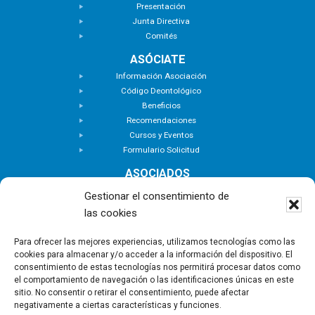
Presentación
Junta Directiva
Comités
ASÓCIATE
Información Asociación
Código Deontológico
Beneficios
Recomendaciones
Cursos y Eventos
Formulario Solicitud
ASOCIADOS
Buscar Asociados
Gestionar el consentimiento de
Buscador de Inmuebles
las cookies
Zona Privada
ACTUALIDAD
Para ofrecer las mejores experiencias, utilizamos tecnologías como las
cookies para almacenar y/o acceder a la información del dispositivo. El
Notas de Prensa
consentimiento de estas tecnologías nos permitirá procesar datos como
Noticias
el comportamiento de navegación o las identificaciones únicas en este
Nuevas Incorporaciones
sitio. No consentir o retirar el consentimiento, puede afectar
negativamente a ciertas características y funciones.
CONTACTO