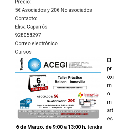
Precio:
5€ Asociados y 20€ No asociados
Contacto:
Elisa Caparrós
928058297
Correo electrónico
Cursos
El
pr
óxi
m
o
m
art
es
6 de Marzo, de 9:00 a 13:00 h,
tendrá