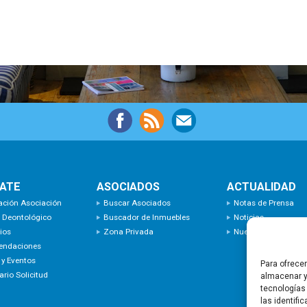
IATE
ASOCIADOS
ACTUALIDAD
ación Asociación
Buscar Asociados
Notas de Prensa
 Deontológico
Buscador de Inmuebles
Noticias
ios
Zona Privada
Nuevas Incorporaci
endaciones
 y Eventos
Para ofrece
rio Solicitud
almacenar y
tecnologías
las identifi