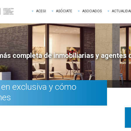
ACEGI
ASÓCIATE
ASOCIADOS
ACTUALIDA
más completa de inmobiliarias y agentes 
 en exclusiva y cómo
nes
Bar
late
pri