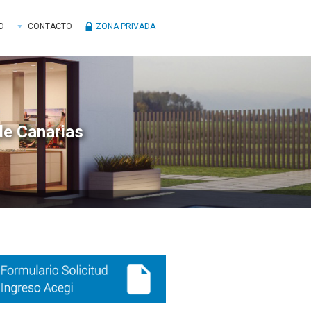
D
CONTACTO
ZONA PRIVADA
de Canarias
ra
ral
ncipal