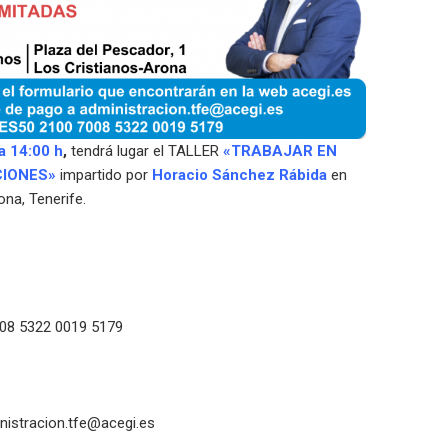
a 14:00 h
,
tendrá lugar el TALLER
«TRABAJAR EN
CIONES»
impartido por
Horacio Sánchez Rábida
en
ona, Tenerife.
008 5322 0019 5179
nistracion.tfe@acegi.es