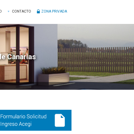
D
CONTACTO
ZONA PRIVADA
de Canarias
ra
ral
ncipal