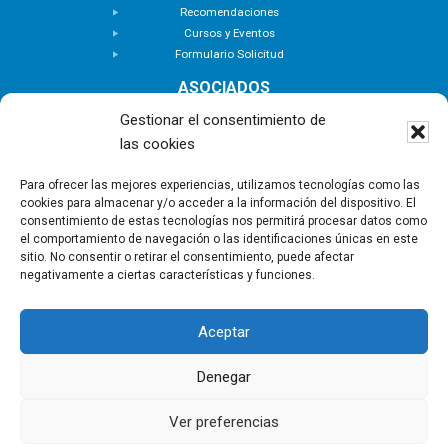
Recomendaciones
Cursos y Eventos
Formulario Solicitud
ASOCIADOS
Buscar Asociados
Gestionar el consentimiento de
Buscador de Inmuebles
las cookies
Zona Privada
ACTUALIDAD
Para ofrecer las mejores experiencias, utilizamos tecnologías como las
cookies para almacenar y/o acceder a la información del dispositivo. El
Notas de Prensa
consentimiento de estas tecnologías nos permitirá procesar datos como
Noticias
el comportamiento de navegación o las identificaciones únicas en este
Nuevas Incorporaciones
sitio. No consentir o retirar el consentimiento, puede afectar
negativamente a ciertas características y funciones.
CONTACTO
Aceptar
Copyright © - Asociación Canaria de Empresas de
Gestión Inmobiliaria |
Política de privacidad
|
Aviso
Denegar
Legal
|
Política de Cookies
Ver preferencias