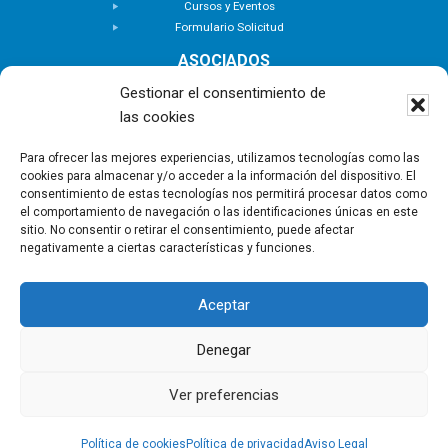
Cursos y Eventos
Formulario Solicitud
ASOCIADOS
Buscar Asociados
Gestionar el consentimiento de
Buscador de Inmuebles
las cookies
Zona Privada
ACTUALIDAD
Para ofrecer las mejores experiencias, utilizamos tecnologías como las
cookies para almacenar y/o acceder a la información del dispositivo. El
Notas de Prensa
consentimiento de estas tecnologías nos permitirá procesar datos como
Noticias
el comportamiento de navegación o las identificaciones únicas en este
Nuevas Incorporaciones
sitio. No consentir o retirar el consentimiento, puede afectar
negativamente a ciertas características y funciones.
CONTACTO
Aceptar
Copyright © - Asociación Canaria de Empresas de
Gestión Inmobiliaria |
Política de privacidad
|
Aviso
Denegar
Legal
|
Política de Cookies
Ver preferencias
Política de cookies
Política de privacidad
Aviso Legal