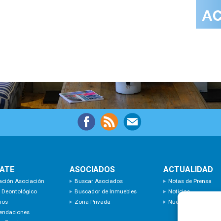
IATE
ASOCIADOS
ACTUALIDAD
ación Asociación
Buscar Asociados
Notas de Prensa
 Deontológico
Buscador de Inmuebles
Noticias
ios
Zona Privada
Nuevas Incorporaci
endaciones