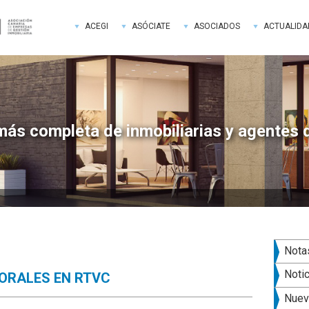
ACEGI
ASÓCIATE
ASOCIADOS
ACTUALIDA
más completa de inmobiliarias y agentes 
Bar
Nota
late
Noti
MORALES EN RTVC
pri
Nuev