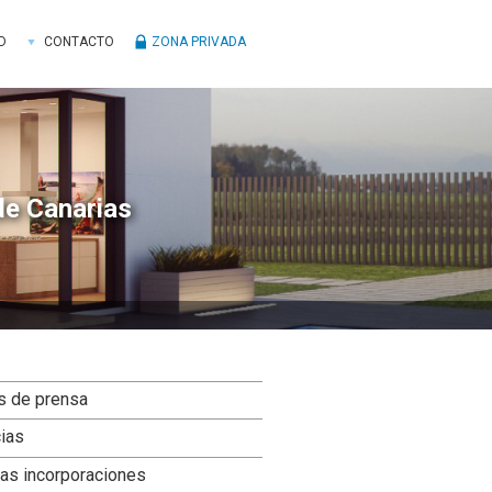
D
CONTACTO
ZONA PRIVADA
de Canarias
ra
s de prensa
ral
cias
ncipal
as incorporaciones