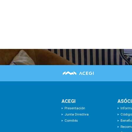
ACEGI
ASÓC
Presentación
Inform
Junta Directiva
Código
Comités
Benefic
Recom