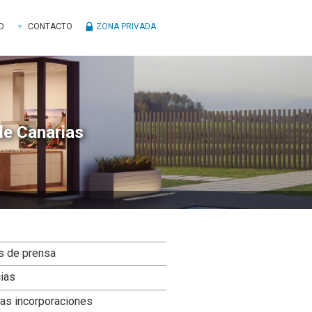
D
CONTACTO
ZONA PRIVADA
de Canarias
ra
s de prensa
ral
cias
ncipal
as incorporaciones