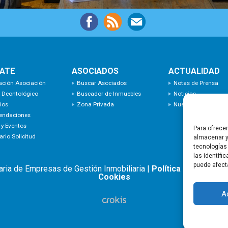
o
disminuir
el
volumen.
IATE
ASOCIADOS
ACTUALIDAD
ación Asociación
Buscar Asociados
Notas de Prensa
 Deontológico
Buscador de Inmuebles
Noticias
ios
Zona Privada
Nuevas Incorporaci
endaciones
 y Eventos
Para ofrece
rio Solicitud
almacenar y
tecnologías
las identifi
puede afect
aria de Empresas de Gestión Inmobiliaria |
Política de privacid
Cookies
A