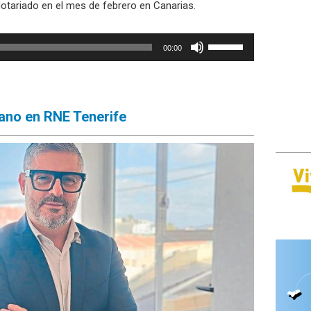
Notariado en el mes de febrero en Canarias.
Utiliza
00:00
las
teclas
de
flecha
jano en RNE Tenerife
arriba/abajo
para
aumentar
o
disminuir
el
volumen.