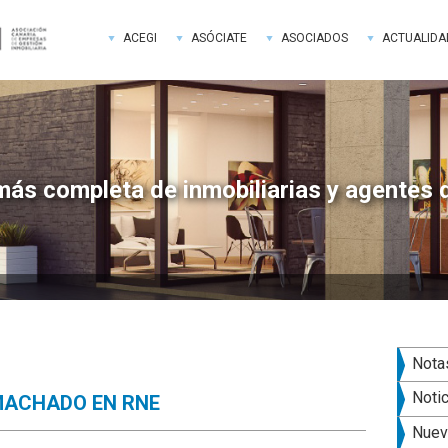
ACEGI
ASÓCIATE
ASOCIADOS
ACTUALIDA
más completa de inmobiliarias y agentes 
Bar
Nota
late
Noti
 MACHADO EN RNE
pri
Nuev