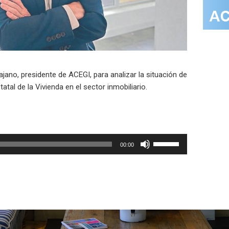
ajano, presidente de ACEGI, para analizar la situación de
tatal de la Vivienda en el sector inmobiliario.
Utiliza
00:00
las
teclas
de
flecha
arriba/abajo
para
aumentar