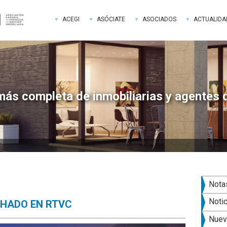
ACEGI
ASÓCIATE
ASOCIADOS
ACTUALIDA
más completa de inmobiliarias y agentes 
Bar
Nota
late
Noti
CHADO EN RTVC
pri
Nuev