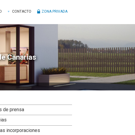
D
CONTACTO
ZONA PRIVADA
de Canarias
ra
s de prensa
ral
cias
ncipal
as incorporaciones