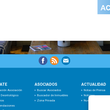
IATE
ASOCIADOS
ACTUALIDAD
ación Asociación
Buscar Asociados
Notas de Prensa
 Deontológico
Buscador de Inmuebles
Noticias
ios
Zona Privada
Nuevas Incorporaci
endaciones