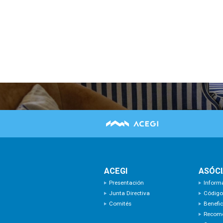
ACEGI
ASÓC
Presentación
Inform
Junta Directiva
Código
Comités
Benefic
Recom