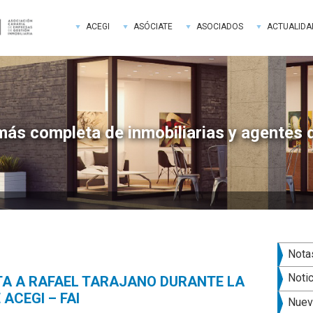
ACEGI
ASÓCIATE
ASOCIADOS
ACTUALIDA
más completa de inmobiliarias y agentes 
Bar
Nota
late
Noti
TA A RAFAEL TARAJANO DURANTE LA
ACEGI – FAI
pri
Nuev