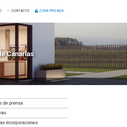
D
CONTACTO
ZONA PRIVADA
de Canarias
ra
s de prensa
ral
cias
ncipal
as incorporaciones