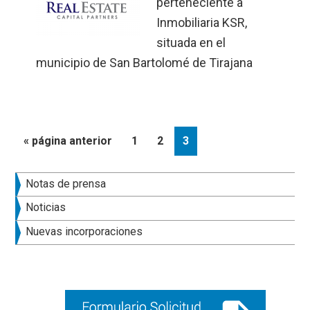
perteneciente a
Inmobiliaria KSR,
situada en el
municipio de San Bartolomé de Tirajana
Ir
Página
Página
Página
«
página anterior
1
2
3
a
la
Barra
Notas de prensa
lateral
Noticias
principal
Nuevas incorporaciones