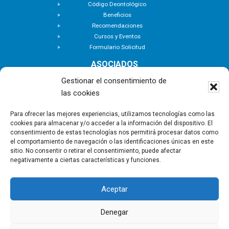
Código Deontológico
Beneficios
Recomendaciones
Cursos y Eventos
Formulario Solicitud
ASOCIADOS
Buscar Asociados
Gestionar el consentimiento de
Buscador de Inmuebles
las cookies
Zona Privada
ACTUALIDAD
Para ofrecer las mejores experiencias, utilizamos tecnologías como las
cookies para almacenar y/o acceder a la información del dispositivo. El
Notas de Prensa
consentimiento de estas tecnologías nos permitirá procesar datos como
Noticias
el comportamiento de navegación o las identificaciones únicas en este
Nuevas Incorporaciones
sitio. No consentir o retirar el consentimiento, puede afectar
negativamente a ciertas características y funciones.
CONTACTO
Aceptar
Copyright © - Asociación Canaria de Empresas de
Gestión Inmobiliaria |
Política de privacidad
|
Aviso
Denegar
Legal
|
Política de Cookies